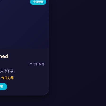
今日臻享
ned
📺 今日推荐
，支持下载。
0 · 今日力荐
看