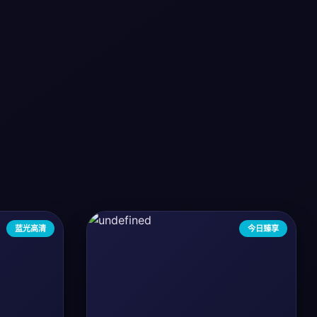
蓝光高清
今日臻享