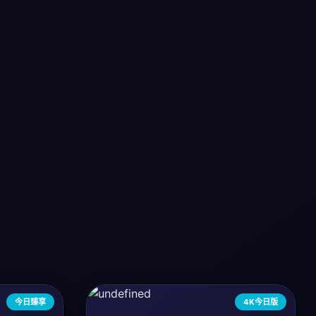
今日臻享
4K今日版