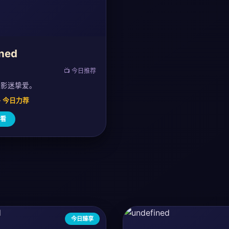
ned
📺 今日推荐
，影迷挚爱。
0 · 今日力荐
看
今日臻享