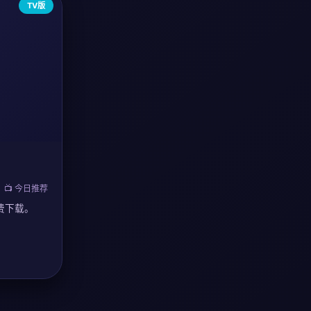
TV版
📺 今日推荐
费下载。