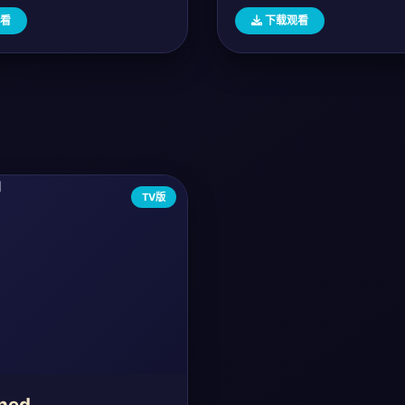
看
下载观看
TV版
ned